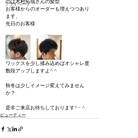
のは木村拓哉さんの髪型
プライベート
お客様からのオーダーも増えつつあり
ます。
先日のお客様
ワックスを少し揉み込めばオシャレ度
数段アップしますよ^ ^
秋冬は少しイメージ変えてみません
か？
是非ご来店お待ちしております^ - ^
ビューティー