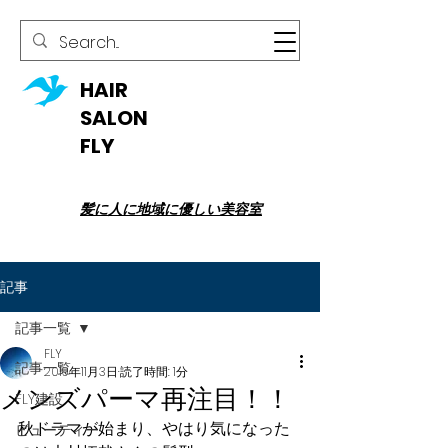
HAIR
SALON
FLY
髪に人に地域に優しい美容室
記事
記事一覧
FLY
記事一覧
2019年11月3日
読了時間: 1分
メンズパーマ再注目！！
FLY建設
秋ドラマが始まり、やはり気になった
ビューティー