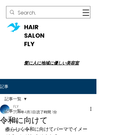
HAIR
SALON
FLY
髪に人に地域に優しい美容室
記事
記事一覧
FLY
記事一覧
2019年4月3日
読了時間: 1分
令和に向けて
FLY建設
春らしく令和に向けてパーマでイメー
ビューティー