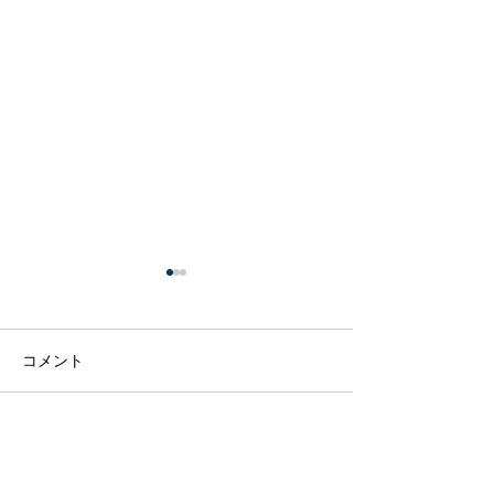
コメント
キャッシュレス
ザクロペインタ
コメントを追加…